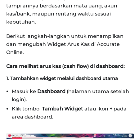
tampilannya berdasarkan mata uang, akun
kas/bank, maupun rentang waktu sesuai
kebutuhan.
Berikut langkah-langkah untuk menampilkan
dan mengubah Widget Arus Kas di Accurate
Online.
Cara melihat arus kas (cash flow) di dashboard:
1. Tambahkan widget melalui dashboard utama
Masuk ke
Dashboard
(halaman utama setelah
login).
Klik tombol
Tambah Widget
atau ikon
+
pada
area dashboard.