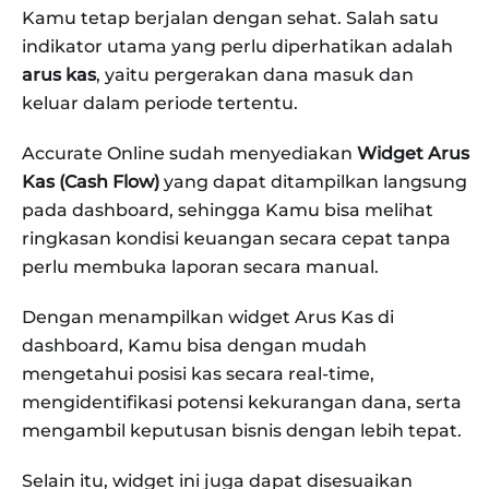
Kamu tetap berjalan dengan sehat. Salah satu
indikator utama yang perlu diperhatikan adalah
arus kas
, yaitu pergerakan dana masuk dan
keluar dalam periode tertentu.
Accurate Online sudah menyediakan
Widget Arus
Kas (Cash Flow)
yang dapat ditampilkan langsung
pada dashboard, sehingga Kamu bisa melihat
ringkasan kondisi keuangan secara cepat tanpa
perlu membuka laporan secara manual.
Dengan menampilkan widget Arus Kas di
dashboard, Kamu bisa dengan mudah
mengetahui posisi kas secara real-time,
mengidentifikasi potensi kekurangan dana, serta
mengambil keputusan bisnis dengan lebih tepat.
Selain itu, widget ini juga dapat disesuaikan