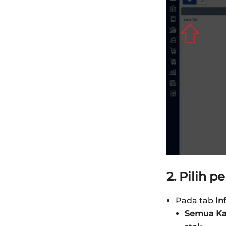
2. Pilih 
Pada tab
In
Semua Ka