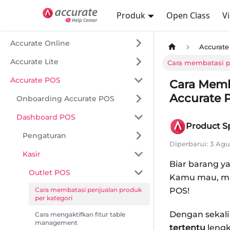
Produk
Open Class
V
Accurate Online
Accurat
Accurate Lite
Cara membatasi p
Accurate POS
Cara Memb
Accurate 
Onboarding Accurate POS
Dashboard POS
Product Sp
Pengaturan
Diperbarui:
3 Agu
Kasir
Biar barang ya
Outlet POS
Kamu mau, man
Cara membatasi penjualan produk
POS!
per kategori
Dengan sekal
Cara mengaktifkan fitur table
management
tertentu
lengk