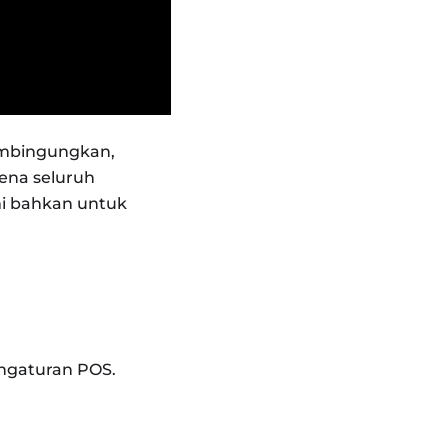
embingungkan,
rena seluruh
mi bahkan untuk
Pengaturan POS.