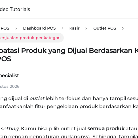
ideo Tutorials
e POS
Dashboard POS
Kasir
Outlet POS
enjualan produk per kategori
atasi Produk yang Dijual Berdasarkan K
POS
ecialist
stus 2026
ng dijual di
outlet
lebih terfokus dan hanya tampil sesu
faatkanlah fitur pengelolaan produk berdasarkan kat
i
setting
, Kamu bisa pilih outlet jual
semua produk
atau
ap dengan pengaturan gudangnya. Sehingga, tampil