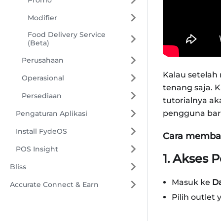
Modifier
Food Delivery Service
(Beta)
Perusahaan
Kalau setela
Operasional
tenang saja. K
Persediaan
tutorialnya a
pengguna baru
Pengaturan Aplikasi
Install FydeOS
Cara membata
POS Insight
1. Akses 
Bliss
Masuk ke
D
Accurate Connect & Earn
Pilih outlet 