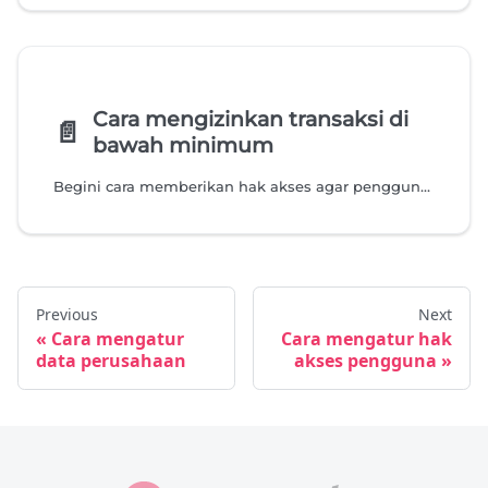
Cara mengizinkan transaksi di
📄️
bawah minimum
Begini cara memberikan hak akses agar pengguna dapat melakukan transaksi di bawah minimum jual atau minimum beli di Accurate POS tanpa mengubah ketentuan barang.
Previous
Next
Cara mengatur
Cara mengatur hak
data perusahaan
akses pengguna