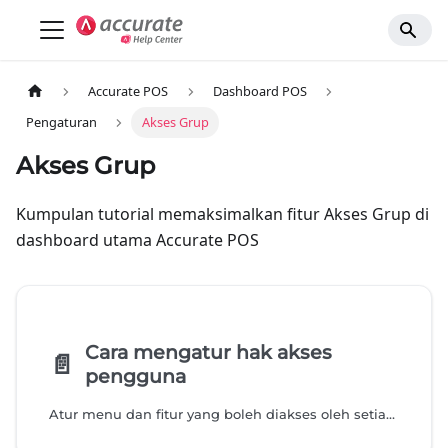
Accurate POS
Dashboard POS
Pengaturan
Akses Grup
Akses Grup
Kumpulan tutorial memaksimalkan fitur Akses Grup di
dashboard utama Accurate POS
Cara mengatur hak akses
📄️
pengguna
Atur menu dan fitur yang boleh diakses oleh setiap karyawan di Accurate POS agar operasional bisnis lebih aman dan terkontrol.