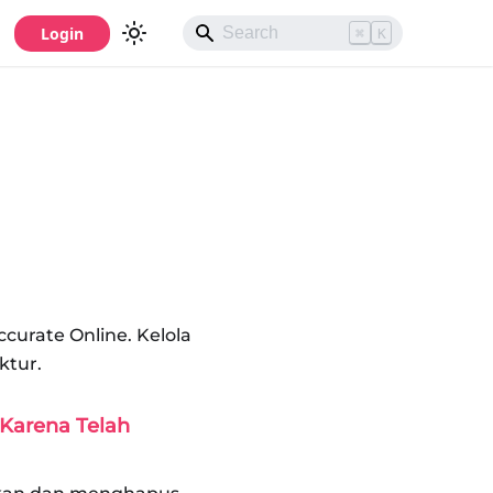
Login
⌘
K
urate Online. Kelola
ktur.
 Karena Telah