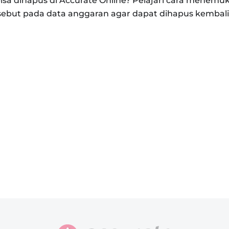
bisa dihapus di Accurate Online? Pelajari cara mene
ebut pada data anggaran agar dapat dihapus kembali