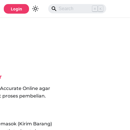
Login
⌘
K
r
 Accurate Online agar
 proses pembelian.
Pemasok (Kirim Barang)