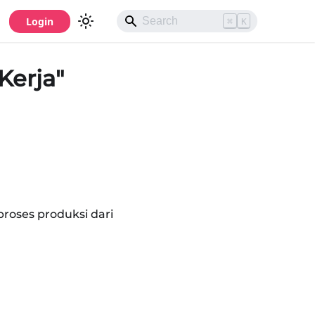
Login
⌘
K
Kerja"
proses produksi dari