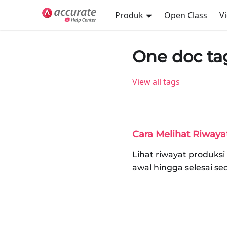
Produk
Open Class
V
One doc tag
View all tags
Cara Melihat Riwaya
Lihat riwayat produksi
awal hingga selesai se