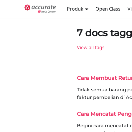
Produk
Open Class
V
7 docs tag
View all tags
Cara Membuat Retur 
Tidak semua barang pe
faktur pembelian di A
Cara Mencatat Peng
Begini cara mencatat r