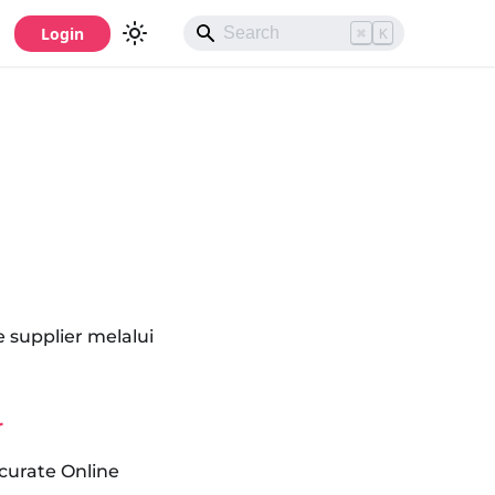
Login
⌘
K
 supplier melalui
r
curate Online