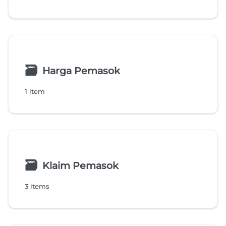
🗃
Harga Pemasok
1 item
🗃
Klaim Pemasok
3 items