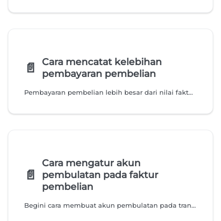
Cara mencatat kelebihan
📄️
pembayaran pembelian
Pembayaran pembelian lebih besar dari nilai faktur? Begini cara mencatat kelebihan pembayaran pembelian dan menggunakannya untuk mengurangi hutang pada faktur berikutnya di Accurate Online.
Cara mengatur akun
📄️
pembulatan pada faktur
pembelian
Begini cara membuat akun pembulatan pada transaksi pembelian di Accurate Online dan menggunakannya secara mudah