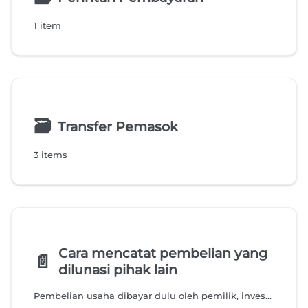
1 item
🗃
Transfer Pemasok
3 items
Cara mencatat pembelian yang
📄️
dilunasi pihak lain
Pembelian usaha dibayar dulu oleh pemilik, investor, atau rekan bisnis? Pelajari cara mencatatnya agar utang dan laporan keuangan tetap sesuai.