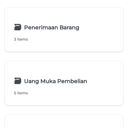
🗃
Penerimaan Barang
3 items
🗃
Uang Muka Pembelian
5 items